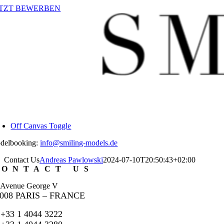
Zum
ETZT BEWERBEN
Inhalt
springen
Off Canvas Toggle
delbooking:
info@smiling-models.de
Contact Us
Andreas Pawlowski
2024-07-10T20:50:43+02:00
CONTACT US
 Avenue George V
5008 PARIS – FRANCE
 +33 1 4044 3222