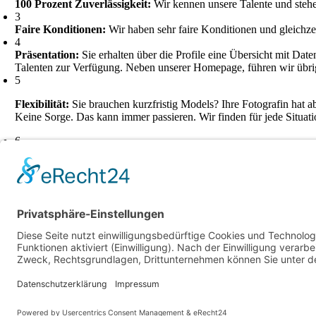
100 Prozent Zuverlässigkeit:
Wir kennen unsere Talente und stehe
3
Faire Konditionen:
Wir haben sehr faire Konditionen und gleichzei
4
Präsentation:
Sie erhalten über die Profile eine Übersicht mit Da
Talenten zur Verfügung. Neben unserer Homepage, führen wir übrig
5
Flexibilität:
Sie brauchen kurzfristig Models? Ihre Fotografin hat a
Keine Sorge. Das kann immer passieren. Wir finden für jede Situat
6
Rechtlich abgesichert:
Ihre erworbenen Bildrechte werden Ihnen sch
W
Wi
Kart
Ih
dur