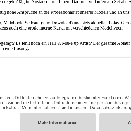
n regelmäßig im Austausch mit Ihnen. Dadurch verlaufen am Set alle A
tig hohe Ansprüche an die Professionalität unserer Models und an uns s
ten, Mainbook, Sedcard (zum Download) und stets aktuellen Polas. Gern
ens auch eine große interne Kartei mit verschiedenen Modeltypen.
bgesagt? Es fehlt noch ein Hair & Make-up Artist? Der gesamte Ablauf 
ion eine Lösung.
riftlich zugesichert. Sie brauchen sich um Lizenzen also nicht weiter
ir benötigen Ihre Zustimmung, um den
Google Maps-Service zu laden!
r verwenden einen Service eines Drittanbieters, um
eninhalte einzubetten. Dieser Service kann Daten zu
ren Aktivitäten sammeln. Bitte lesen Sie die Details
ch und stimmen Sie der Nutzung des Service zu, um
diese Karte anzuzeigen.