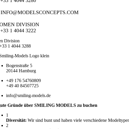
 +33 1 4044 3280
: INFO@MODELSCONCEPTS.COM
OMEN DIVISION
 +33 1 4044 3222
n Division
 +33 1 4044 3288
Bogenstraße 5
20144 Hamburg
+49 176 54760809
+49 40 84507725
info@smiling-models.de
gute Gründe über SMILING MODELS zu buchen
1
Diversität:
Wir sind bunt und haben viele verschiedene Modeltypen 
2