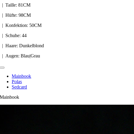
| Taille: 81CM
| Hüfte: 98CM
| Konfektion: 50CM
| Schuhe: 44
| Haare: Dunkelblond
| Augen: Blau|Grau
Toggle
Navigation
Mainbook
Polas
Sedcard
Mainbook