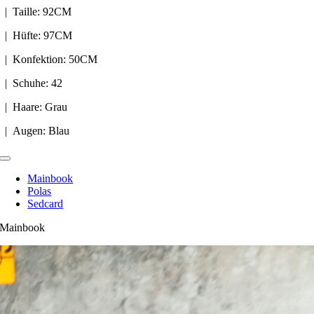
| Taille: 92CM
| Hüfte: 97CM
| Konfektion: 50CM
| Schuhe: 42
| Haare: Grau
| Augen: Blau
Toggle
Navigation
Mainbook
Polas
Sedcard
Mainbook