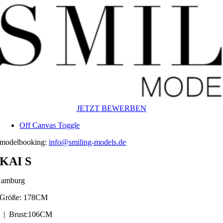
Zum
Inhalt
springen
JETZT BEWERBEN
Off Canvas Toggle
modelbooking:
info@smiling-models.de
KAI S
amburg
Größe: 178CM
| Brust:106CM