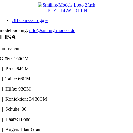
Zum
Inhalt
JETZT BEWERBEN
springen
Off Canvas Toggle
modelbooking:
info@smiling-models.de
LISA
aunusstein
Größe: 160CM
| Brust:84CM
| Taille: 66CM
| Hüfte: 93CM
| Konfektion: 34|36CM
| Schuhe: 36
| Haare: Blond
| Augen: Blau-Grau