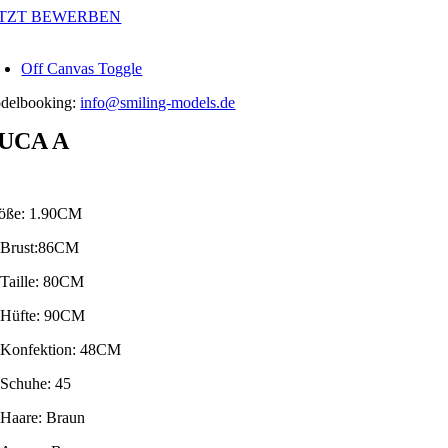
Zum
ETZT BEWERBEN
Inhalt
springen
Off Canvas Toggle
delbooking:
info@smiling-models.de
UCA A
öße: 1.90CM
Brust:86CM
Taille: 80CM
Hüfte: 90CM
Konfektion: 48CM
Schuhe: 45
Haare: Braun