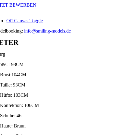
Zum
ETZT BEWERBEN
Inhalt
springen
Off Canvas Toggle
delbooking:
info@smiling-models.de
ETER
rg
öße: 193CM
Brust:104CM
Taille: 93CM
Hüfte: 103CM
Konfektion: 106CM
Schuhe: 46
Haare: Braun