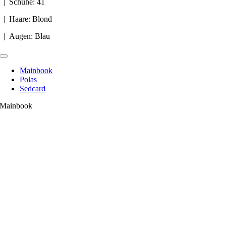
| Schuhe: 41
| Haare: Blond
| Augen: Blau
Toggle
Navigation
Mainbook
Polas
Sedcard
Mainbook