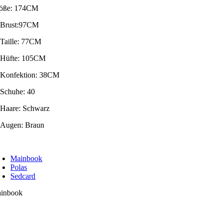
öße: 174CM
Brust:97CM
Taille: 77CM
Hüfte: 105CM
Konfektion: 38CM
Schuhe: 40
Haare: Schwarz
Augen: Braun
oggle
avigation
Mainbook
Polas
Sedcard
inbook